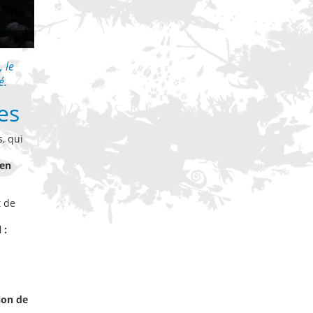
 le
é.
es
s, qui
 en
t de
 :
ion de
e