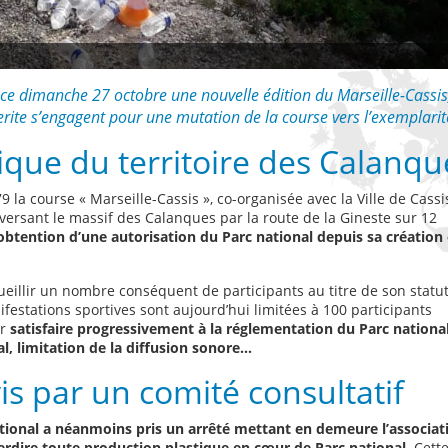
a ce dimanche 27 octobre une nouvelle édition du Marseille-Cassis,
rite s’engagent pour une mutation de la course vers l’exemplarit
ue du territoire des Calanqu
 la course « Marseille-Cassis », co-organisée avec la Ville de Cassi
ersant le massif des Calanques par la route de la Gineste sur 12
’obtention d’une autorisation du Parc national depuis sa création
ueillir un nombre conséquent de participants au titre de son statu
ifestations sportives sont aujourd’hui limitées à 100 participants
ur
satisfaire progressivement à la réglementation du Parc national
l, limitation de la diffusion sonore…
s par un comité consultatif
national a néanmoins pris un arrêté mettant en demeure l’associat
nterdire toute production plastique en cœur de Parc national
. Cett