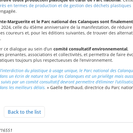
grès en termes de production et de gestion des déchets plastiques
engagée.
inte-Marguerite et le Parc national des Calanques sont finalement
n 2024, celle du 45ème anniversaire de la manifestation, de réduire 
des coureurs et, pour les éditions suivantes, de trouver des alternat
l.
r ce dialogue au sein d’un
comité consultatif environnemental
,
 prenantes, associations et collectivités, et permettra de faire év
atiques toujours plus respectueuses de l’environnement.
l’interdiction du plastique à usage unique, le Parc national des Calanqu
dans un écrin de nature tel que les Calanques est un privilège mais auss
suivis par un comité consultatif devront permettre d’éliminer l’utilisati
ans les meilleurs délais.
» Gaëlle Berthaud, directrice du Parc natio
Back to the list
e/16551