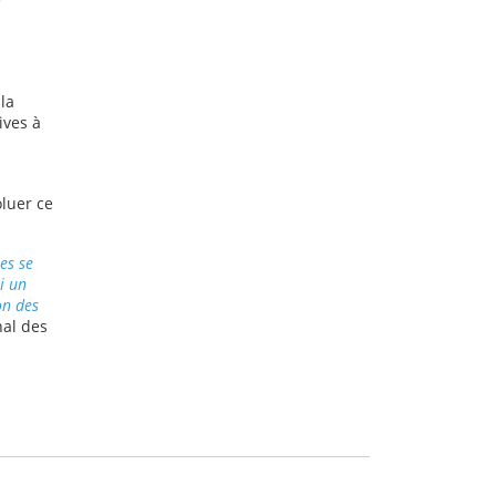
la
ives à
oluer ce
es se
i un
on des
nal des