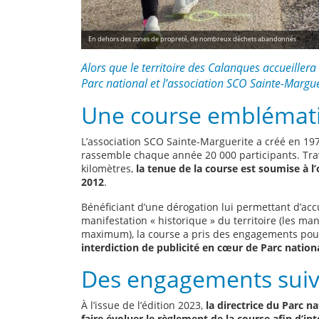
En dehors des zones de propreté, de nombreux déchets abandonnés
Alors que le territoire des Calanques accueiller
Parc national et l’association SCO Sainte-Margue
Une course emblématiq
L’association SCO Sainte-Marguerite a créé en 1979
rassemble chaque année 20 000 participants. Trav
kilomètres,
la tenue de la course est soumise à l
2012
.
Bénéficiant d’une dérogation lui permettant d’acc
manifestation « historique » du territoire (les man
maximum), la course a pris des engagements po
interdiction de publicité en cœur de Parc nationa
Des engagements suivi
À l’issue de l’édition 2023,
la directrice du Parc 
faire évoluer le règlement de la course afin d’i