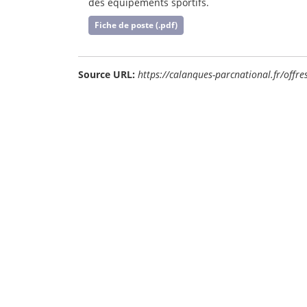
des équipements sportifs.
Fiche de poste (.pdf)
Source URL:
https://calanques-parcnational.fr/offre