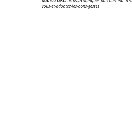
Source URL:
https://calanques-parcnational.fr/
vous-et-adoptez-les-bons-gestes