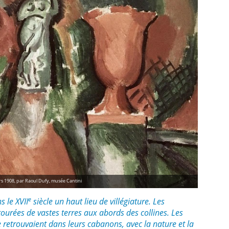
ers 1908, par Raoul Dufy, musée Cantini
e
s le XVII
siècle un haut lieu de villégiature. Les
tourées de vastes terres aux abords des collines. Les
e retrouvaient dans leurs cabanons, avec la nature et la