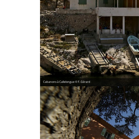
Cabanons à Callelongue © F. Gérard