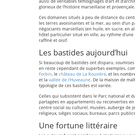
aussi de véritables témoignages d’art et d’archi
glorieux de l’histoire marseillaise et provençale
Ces domaines situés à peu de distance du cent
les terres avoisinantes et la mer, au sein d’un
négociants marseillais (en huile, en sucre, en a
hôtel particulier situé en ville, au rythme d’un
raffiné et oisif.
Les bastides aujourd’hui
Si beaucoup de bastides ont disparu, soumises 
en reste cependant de superbes exemples, co
Forbin
, le
château de La Rouvière
, et les nomb
et la
vallée de l’Huveaune
. De la maison de maî
typologie de ces bastides est variée.
Celles qui subsistent dans le Parc national et 
partagées en appartements ou reconverties en é
centre social ou culturel, musées, auberge de j
religieux, sièges sociaux, bureaux, parcs public
Une fortune littéraire