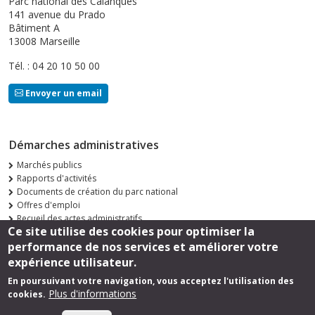
Parc national des Calanques
141 avenue du Prado
Bâtiment A
13008 Marseille
Tél. : 04 20 10 50 00
Envoyer un email
Démarches administratives
Marchés publics
Rapports d'activités
Documents de création du parc national
Offres d'emploi
Recueil des actes administratifs
Ce site utilise des cookies pour optimiser la
Consultations publiques
performance de nos services et améliorer votre
Suivez-nous
expérience utilisateur.
En poursuivant votre navigation, vous acceptez l'utilisation des
Plus d'informations
cookies.
Footer
Mentions légales