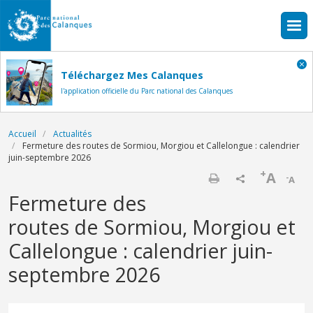
Aller au contenu principal
Téléchargez Mes Calanques
l'application officielle du Parc national des Calanques
Fil d'Ariane
Accueil
Actualités
Fermeture des routes de Sormiou, Morgiou et Callelongue : calendrier
juin-septembre 2026
+
A
-
A
Imprimer
Fermeture des
routes de Sormiou, Morgiou et
Callelongue : calendrier juin-
septembre 2026