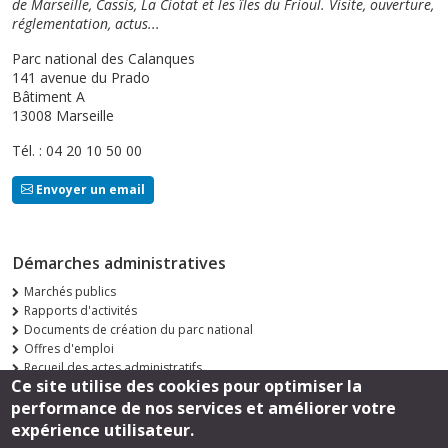
de Marseille, Cassis, La Ciotat et les îles du Frioul. Visite, ouverture,
réglementation, actus...
Parc national des Calanques
141 avenue du Prado
Bâtiment A
13008 Marseille
Tél. : 04 20 10 50 00
Envoyer un email
Démarches administratives
Marchés publics
Rapports d'activités
Documents de création du parc national
Offres d'emploi
Recueil des actes administratifs
Ce site utilise des cookies pour optimiser la
Consultations publiques
performance de nos services et améliorer votre
Suivez-nous
expérience utilisateur.