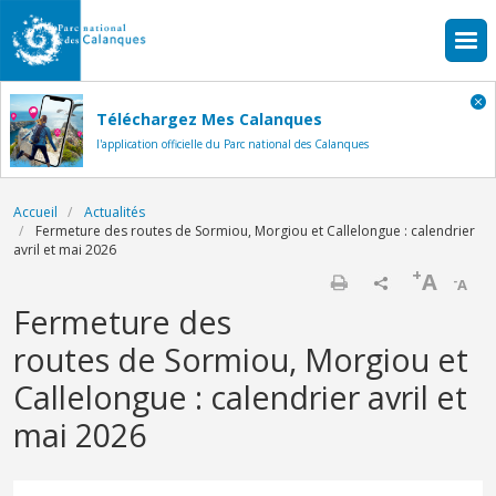
Aller au contenu principal
Téléchargez Mes Calanques
l'application officielle du Parc national des Calanques
Fil d'Ariane
Accueil
Actualités
Fermeture des routes de Sormiou, Morgiou et Callelongue : calendrier
avril et mai 2026
+
A
-
A
Imprimer
Fermeture des
routes de Sormiou, Morgiou et
Callelongue : calendrier avril et
mai 2026