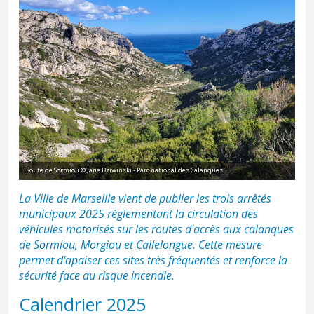
Route de Sormiou © Jane Dziwinski - Parc national des Calanques
La Ville de Marseille vient de publier les trois arrêtés
municipaux 2025 réglementant la circulation des
véhicules motorisés sur les routes d'accès aux calanques
de Sormiou, Morgiou et Callelongue. Cette mesure
permet d'apaiser ces sites très fréquentés et renforce la
sécurité face au risque incendie.
Calendrier 2025