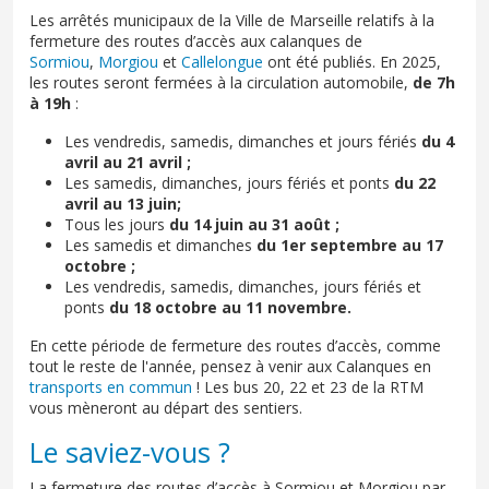
Les arrêtés municipaux de la Ville de Marseille relatifs à la
fermeture des routes d’accès aux calanques de
Sormiou
,
Morgiou
et
Callelongue
ont été publiés. En 2025,
les routes seront fermées à la circulation automobile,
de 7h
à 19h
:
Les vendredis, samedis, dimanches et jours fériés
du 4
avril au 21 avril ;
Les samedis, dimanches, jours fériés et ponts
du 22
avril au 13 juin;
Tous les jours
du 14 juin au 31 août ;
Les samedis et dimanches
du 1er septembre au 17
octobre ;
Les vendredis, samedis, dimanches, jours fériés et
ponts
du 18 octobre au 11 novembre.
En cette période de fermeture des routes d’accès, comme
tout le reste de l'année, pensez à venir aux Calanques en
transports en commun
! Les bus 20, 22 et 23 de la RTM
vous mèneront au départ des sentiers.
Le saviez-vous ?
La fermeture des routes d’accès à Sormiou et Morgiou par