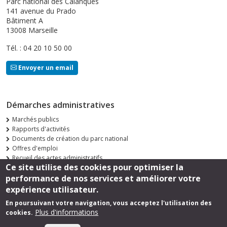
Parc national des Calanques
141 avenue du Prado
Bâtiment A
13008 Marseille
Tél. : 04 20 10 50 00
Envoyer un email
Démarches administratives
Marchés publics
Rapports d'activités
Documents de création du parc national
Offres d'emploi
Recueil des actes administratifs
Ce site utilise des cookies pour optimiser la
Consultations publiques
performance de nos services et améliorer votre
Suivez-nous
expérience utilisateur.
En poursuivant votre navigation, vous acceptez l'utilisation des
Plus d'informations
cookies.
Footer
Mentions légales