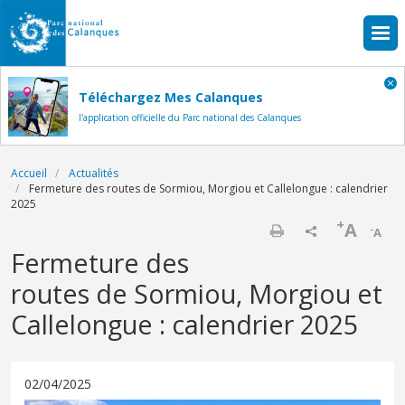
Aller au contenu principal
Téléchargez Mes Calanques
l'application officielle du Parc national des Calanques
Fil d'Ariane
Accueil
Actualités
Fermeture des routes de Sormiou, Morgiou et Callelongue : calendrier
2025
+
A
-
A
Imprimer
Fermeture des
routes de Sormiou, Morgiou et
Callelongue : calendrier 2025
02/04/2025