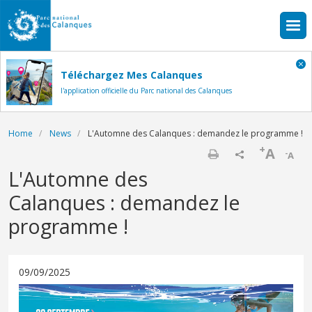
Skip to main content
Téléchargez Mes Calanques
l'application officielle du Parc national des Calanques
Breadcrumb
Home
News
L'Automne des Calanques : demandez le programme !
+
A
-
A
Print
L'Automne des
Calanques : demandez le
programme !
09/09/2025